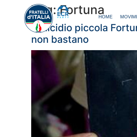
Tag:
Fortuna
HOME
MOVIM
Omicidio piccola Fortun
non bastano