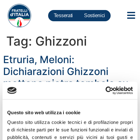
Tesserati
Sostienici
Tag:
Ghizzoni
Etruria, Meloni:
Dichiarazioni Ghizzoni
mettono pietra tombale su
credibilità Renzi e Boschi.
Sottosegretaria si candidi
Questo sito web utilizza i cookie
ad Arezzo
Questo sito utilizza cookie tecnici e di profilazione propri
e di richieste parti per le sue funzioni funzionali e inviati di
“Dichiarazioni Gravissime da parte di Ghizzoni. L’ex
pubblicità, contenuti e servizi più vicini ai tuoi gusti e