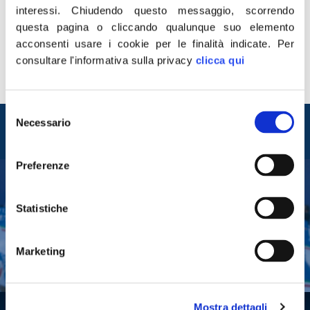
Amministratore di Unicredit conferma un maldestro
interessi.
Chiudendo questo messaggio, scorrendo
interessamento del giglio magico per le sorti di Banca
questa pagina o cliccando qualunque suo elemento
Etruria. Un quadro opaco che mette una pietra tombale
acconsenti usare i cookie per le finalità indicate.
Per
sulla credibilità politica di Renzi e della Boschi. Verrebbe
consultare l'informativa sulla privacy
clicca qui
da chiedere ancora le dimissioni della sottosegretaria,
ma ancora una volta non arriveranno. Ci penseranno […]
Selezione
Entra nel mondo di
Necessario
del
Fratelli d'Italia
consenso
Preferenze
Tesserati
Statistiche
Fai una donazione
Leggi la Gazzetta Tricolore
Marketing
Mostra dettagli