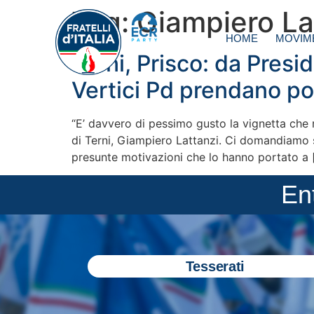
Tag:
Giampiero La
HOME
MOVIM
Terni, Prisco: da Pres
Vertici Pd prendano po
“E’ davvero di pessimo gusto la vignetta che 
di Terni, Giampiero Lattanzi. Ci domandiamo s
presunte motivazioni che lo hanno portato a 
En
Tesserati