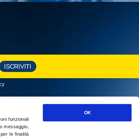
ISCRIVITI
cy
OK
ioni funzionali
o messaggio,
r le finalità