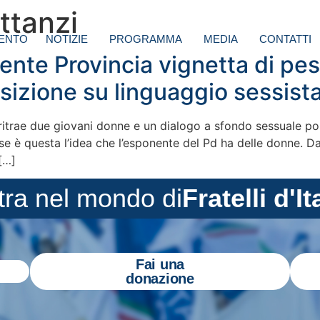
ttanzi
ENTO
NOTIZIE
PROGRAMMA
MEDIA
CONTATTI
idente Provincia vignetta di p
sizione su linguaggio sessist
ritrae due giovani donne e un dialogo a sfondo sessuale pos
e è questa l’idea che l’esponente del Pd ha delle donne. D
[…]
tra nel mondo di
Fratelli d'It
Fai una
donazione