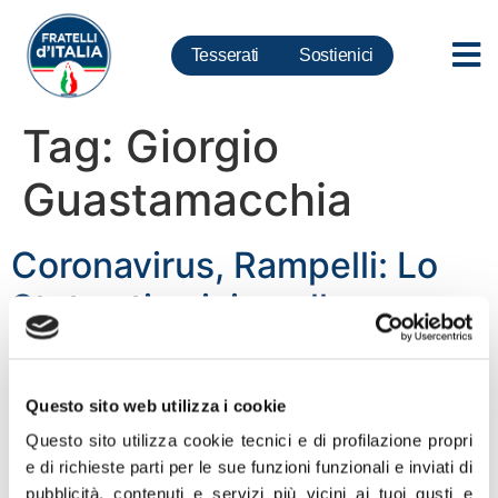
Tesserati
Sostienici
Tag:
Giorgio
Guastamacchia
Coronavirus, Rampelli: Lo
Stato stia vicino alla
famiglia e a tutti coloro che
hanno assunto infezione
Questo sito web utilizza i cookie
per combattere la pandemia
Questo sito utilizza cookie tecnici e di profilazione propri
e di richieste parti per le sue funzioni funzionali e inviati di
“Dolore per la scomparsa di Giorgio Guastamacchia
pubblicità, contenuti e servizi più vicini ai tuoi gusti e