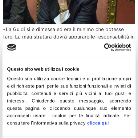
«La Guidi si è dimessa ed era il minimo che potesse
fare. La magistratura dovrà appurare le responsabilità in
questa squallida vicenda di compromissione costante
tra il governo Renzi e i poteri forti. Noi continueremo a
batterci perché vadano a casa al più presto. Tuttavia la
vita privata di una donna e i colloqui con […]
Questo sito web utilizza i cookie
Fratelli d’Italia, Rampelli-De
Questo sito utilizza cookie tecnici e di profilazione propri
e di richieste parti per le sue funzioni funzionali e inviati di
Priamo: Benvenuto a
pubblicità, contenuti e servizi più vicini ai tuoi gusti e
Federico Guidi
interessi.
Chiudendo questo messaggio, scorrendo
questa pagina o cliccando qualunque suo elemento
acconsenti usare i cookie per le finalità indicate.
Per
consultare l'informativa sulla privacy
clicca qui