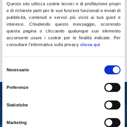
Questo sito utilizza cookie tecnici e di profilazione propri
e di richieste parti per le sue funzioni funzionali e inviati di
pubblicità, contenuti e servizi più vicini ai tuoi gusti e
interessi.
Chiudendo questo messaggio, scorrendo
questa pagina o cliccando qualunque suo elemento
“Congratulazioni e auguri di buon lavoro al nuovo
acconsenti usare i cookie per le finalità indicate.
Per
presidente di Ice, Matteo Zoppas. La sua esperienza nel
consultare l'informativa sulla privacy
clicca qui
mondo aziendale sarà determinante e grazie all’Agenzia
la nostra Nazione potrà sempre più veder valorizzate le
sue eccellenze nel mondo. Per il Governo Meloni la
Selezione
promozione del made in Italy è una priorità assoluta”. Lo
Necessario
del
dichiara il ministro […]
consenso
Entra nel mondo di
Preferenze
Fratelli d'Italia
Statistiche
Tesserati
Marketing