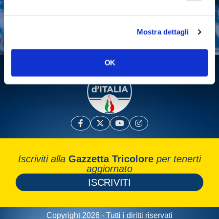
Fai una donazione
Leggi la Gazzetta Tricolore
Mostra dettagli
OK
Iscriviti alla
Gazzetta Tricolore
per tenerti
aggiornato
ISCRIVITI
Copyright 2026 - Tutti i diritti riservati