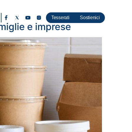
Tesserati
Sostienici
amiglie e imprese