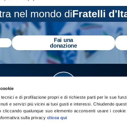
tra nel mondo di
Fratelli d'It
Fai una
donazione
 cookie
tecnici e di profilazione propri e di richieste parti per le sue funz
enuti e servizi più vicini ai tuoi gusti e interessi.
Chiudendo quest
 cliccando qualunque suo elemento acconsenti usare i cookie pe
informativa sulla privacy
clicca qui
a
Gazzetta Tricolore
per tenerti aggiornato