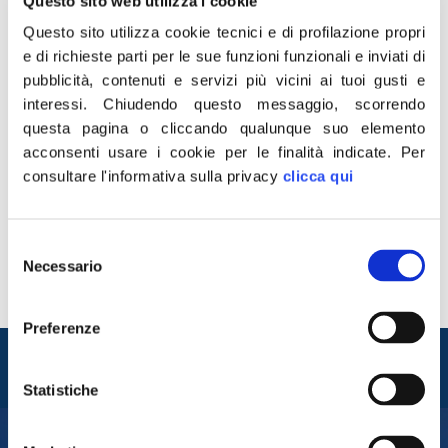
Questo sito web utilizza i cookie
Questo sito utilizza cookie tecnici e di profilazione propri
e di richieste parti per le sue funzioni funzionali e inviati di
pubblicità, contenuti e servizi più vicini ai tuoi gusti e
interessi.
Chiudendo questo messaggio, scorrendo
questa pagina o cliccando qualunque suo elemento
acconsenti usare i cookie per le finalità indicate.
Per
“Il Pd non solo non smentisce, ma in qualche modo
consultare l'informativa sulla privacy
clicca qui
conferma l’incontro avvenuto tra quattro suoi
parlamentari e alcuni boss mafiosi detenuti in regime di
41 bis nel carcere di Sassari su indicazione del terrorista
Selezione
Alfredo Cospito. Il maldestro tentativo di minimizzare,
Necessario
del
però, non è assolutamente sufficiente. La circostanza è
consenso
grave e merita di essere […]
Preferenze
Entra nel mondo di
Fratelli d'Italia
Statistiche