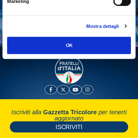
Marketing
Tesserati
Fai una donazione
Mostra dettagli
Leggi la Gazzetta Tricolore
OK
Iscriviti alla
Gazzetta Tricolore
per tenerti
aggiornato
ISCRIVITI