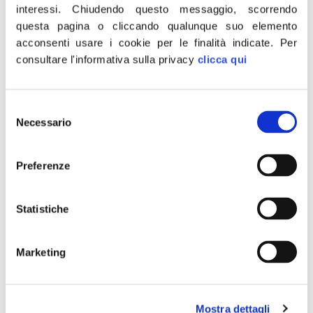
interessi.
Chiudendo questo messaggio, scorrendo
riportato in accuse
questa pagina o cliccando qualunque suo elemento
questione sarebbe più
acconsenti usare i cookie per le finalità indicate.
Per
consultare l'informativa sulla privacy
clicca qui
grave
Selezione
Necessario
del
consenso
Preferenze
Statistiche
Marketing
«Secondo La Verità, Domenico Arcuri risulterebbe
indagato per peculato dalla Procura di Roma per il caso
Mostra dettagli
delle mascherine cinesi. Sulla sua incompetenza non