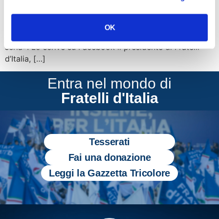
avevamo dubbi, ma se le indagini rivolte verso l’ex
commissario dovessero confermare quanto riportato
OK
nelle accuse, allora la questione diventerebbe molto più
seria». Lo scrive su Facebook il presidente di Fratelli
d’Italia, […]
Entra nel mondo di
Fratelli d'Italia
Tesserati
Fai una donazione
Leggi la Gazzetta Tricolore