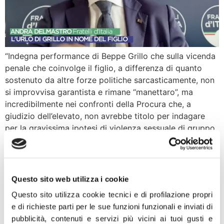
“Indegna performance di Beppe Grillo che sulla vicenda
penale che coinvolge il figlio, a differenza di quanto
sostenuto da altre forze politiche sarcasticamente, non
si improvvisa garantista e rimane “manettaro”, ma
incredibilmente nei confronti della Procura che, a
giudizio dell’elevato, non avrebbe titolo per indagare
per la gravissima ipotesi di violenza sessuale di gruppo.
Nei […]
Arcuri, Meloni: su
incompetenza non avevamo
Questo sito web utilizza i cookie
Questo sito utilizza cookie tecnici e di profilazione propri
dubbi, ma se indagini
e di richieste parti per le sue funzioni funzionali e inviati di
confermassero quanto
pubblicità, contenuti e servizi più vicini ai tuoi gusti e