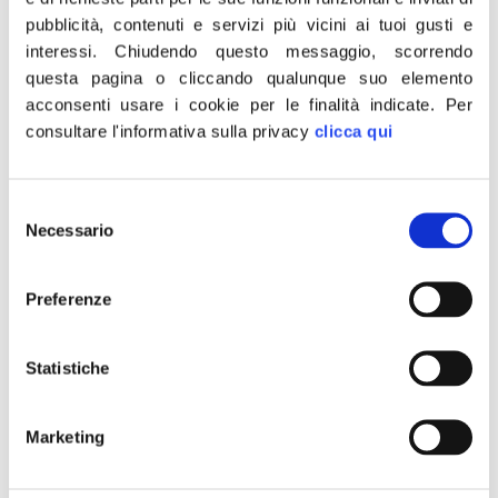
europeo. […]
pubblicità, contenuti e servizi più vicini ai tuoi gusti e
Inflazione: Francoforte
interessi.
Chiudendo questo messaggio, scorrendo
questa pagina o cliccando qualunque suo elemento
aspetta Godot per tagliare i
acconsenti usare i cookie per le finalità indicate.
Per
tassi, noi ancora delusi
consultare l'informativa sulla privacy
clicca qui
Selezione
Necessario
del
consenso
Preferenze
Statistiche
“Sarà pure la quarta volta consecutiva in cui i tassi
Marketing
restano invariati, ma ci aspettavamo sicuramente
qualcosa di diverso: forse è riduttivo dire che siamo