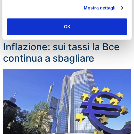
delusi… Quousque tandem, Christine, abutere patientia
Mostra dettagli
nostra?”. Così Marco Osnato – deputato di Fratelli
d’Italia, presidente della Commissione Finanze e
responsabile economico del partito – dopo che la Bce
OK
ha […]
Inflazione: sui tassi la Bce
continua a sbagliare