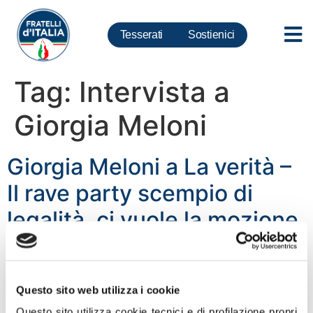
Tesserati
Sostienici
Tag:
Intervista a
Giorgia Meloni
Giorgia Meloni a La verità –
Il rave party scempio di
legalità, ci vuole la mozione
di sfiducia alla Lamorgese:
«Si è arresa al rave. La
Questo sito web utilizza i cookie
Lamorgese deve lasciare
Questo sito utilizza cookie tecnici e di profilazione propri