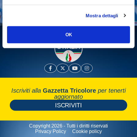
Leggi la Gazzetta Tricolore
Mostra dettagli
OK
Iscriviti alla
Gazzetta Tricolore
per tenerti
aggiornato
ISCRIVITI
Copyright 2026 - Tutti i diritti riservati
Privacy Policy
Cookie policy