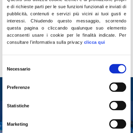
subito»
e di richieste parti per le sue funzioni funzionali e inviati di
pubblicità, contenuti e servizi più vicini ai tuoi gusti e
La presidente di Fdi: «Il governo chiude le attività
interessi.
Chiudendo questo messaggio, scorrendo
economiche, noni party illegali. Valutiamo la mozione di
questa pagina o cliccando qualunque suo elemento
sfiducia al ministro» Di Federico Novella Giorgia Meloni,
acconsenti usare i cookie per le finalità indicate.
Per
presidente di Fratelli d’Italia, l’Afghanistan rappresenta
consultare l'informativa sulla privacy
clicca qui
davvero il tramonto dell’Occidente? «È chiaramente una
tragica sconfitta. Oggi ragioniamo sull’opportunità di
quella guerra, e facendo un bilancio bisogna
Selezione
Necessario
riconoscere che dal 2001 […]
del
consenso
Entra nel mondo di
Preferenze
Fratelli d'Italia
Statistiche
Tesserati
Marketing
Fai una donazione