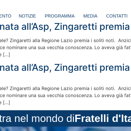
ENTO
NOTIZIE
PROGRAMMA
MEDIA
CONTATTI
ata all’Asp, Zingaretti premia i
ele? Zingaretti alla Regione Lazio premia i soliti noti. Anzi
isce nominare una sua vecchia conoscenza. Lo aveva già fatt
e […]
ata all’Asp, Zingaretti premia i
ele? Zingaretti alla Regione Lazio premia i soliti noti. Anzi
isce nominare una sua vecchia conoscenza. Lo aveva già fatt
e […]
tra nel mondo di
Fratelli d'It