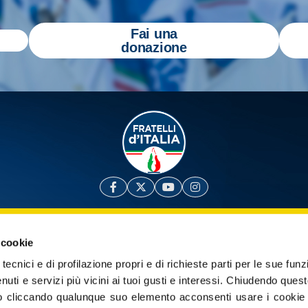
Fai una
donazione
a
Gazzetta Tricolore
per tenerti aggiornato
 cookie
tecnici e di profilazione propri e di richieste parti per le sue funz
yright 2026 - Tutti i diritti riservati
Privacy Policy
Cookie poli
enuti e servizi più vicini ai tuoi gusti e interessi.
Chiudendo quest
 cliccando qualunque suo elemento acconsenti usare i cookie pe