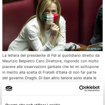
La lettera del presidente di FdI al quotidiano diretto da
Maurizio Belpietro Caro Direttore, rispondo con molto
piacere alle osservazioni garbate che lei mi sottopone
in merito alla scelta di Fratelli d’Italia di non far parte
del governo Draghi. Di ben altro tenore sono state le
critiche che ho letto su altri quotidiani. Dotte analisi […]
Meloni a «La Verità»:
«Niente piano pandemico e
Questo sito web utilizza i cookie