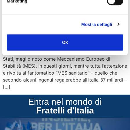
del MES” Contenti che
Marketing
anche Forza Italia abbia
sposato la battaglia di FdI
Mostra dettagli
Gentile Direttore, ringrazio “La Verità” per essere stato
OK
tra i pochi organi di informazione a seguire con molta
attenzione un tema importante come il Fondo Salva
Stati, meglio noto come Meccanismo Europeo di
Stabilità (MES). In questi giorni, mentre tutta l’attenzione
è rivolta al fantomatico “MES sanitario” – quello che
secondo alcuni ingenui regalerebbe all’Italia 37 miliardi –
[…]
Entra nel mondo di
Fratelli d'Italia