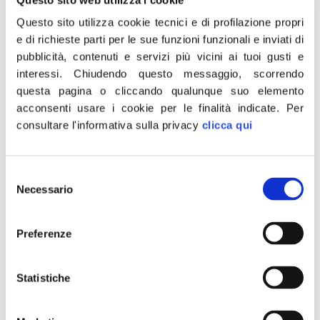
troppi morti: Lorenzin, Grillo
Questo sito utilizza cookie tecnici e di profilazione propri
e di richieste parti per le sue funzioni funzionali e inviati di
e Speranza devono
pubblicità, contenuti e servizi più vicini ai tuoi gusti e
risponderne»
interessi.
Chiudendo questo messaggio, scorrendo
questa pagina o cliccando qualunque suo elemento
acconsenti usare i cookie per le finalità indicate.
Per
Il presidente di FdI: «Sul Natale Conte si è improvvisato
consultare l'informativa sulla privacy
clicca qui
teologo. Intollerabile. Dai vescovi italiani mi sarei
aspettata una presa di posizione un po’ più decisa» di
Francesco Borgonovo Vari esperti, da settimane,
Selezione
affermano tutti la stessa cosa; l’Italia è arrivata a
Necessario
del
fronteggiare l’emergenza Covid con un piano
consenso
pandemico datato, risalente al 2006. Se ne […]
Preferenze
Meloni a “La Verità”: “Il
centrodestra voterà
Statistiche
compatto contro la riforma