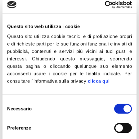
pagina di storia ma già da domani saremo […]
Governo, Ferro: incarico
Questo sito web utilizza i cookie
storico a Meloni, ora al
Questo sito utilizza cookie tecnici e di profilazione propri
lavoro per italiani
e di richieste parti per le sue funzioni funzionali e inviati di
pubblicità, contenuti e servizi più vicini ai tuoi gusti e
interessi.
Chiudendo questo messaggio, scorrendo
questa pagina o cliccando qualunque suo elemento
acconsenti usare i cookie per le finalità indicate.
Per
consultare l'informativa sulla privacy
clicca qui
Selezione
Necessario
del
consenso
Preferenze