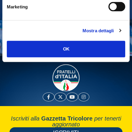
Marketing
Tesserati
Fai una donazione
Mostra dettagli
Leggi la Gazzetta Tricolore
OK
Iscriviti alla
Gazzetta Tricolore
per tenerti
aggiornato