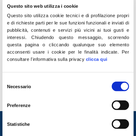
Questo sito web utilizza i cookie
Questo sito utilizza cookie tecnici e di profilazione propri
e di richieste parti per le sue funzioni funzionali e inviati di
pubblicità, contenuti e servizi più vicini ai tuoi gusti e
interessi.
Chiudendo questo messaggio, scorrendo
questa pagina o cliccando qualunque suo elemento
acconsenti usare i cookie per le finalità indicate.
Per
“Ho letto basito l’intervista di Reinhold Messner relativa
consultare l'informativa sulla privacy
clicca qui
alla crisi economica che investe la “sua” montagna in
sud Tirolo. <<Senza lo sci di pista il paesaggio ne
Selezione
soffre e la montagna rischia di morire>> dice oggi
Necessario
del
guardando la desolazione delle bellissime Dolomiti con i
consenso
loro animali, gli alberi, i paesaggi incantati ma senza
l’uomo. Appena […]
Preferenze
Entra nel mondo di
Statistiche
Fratelli d'Italia