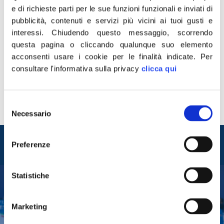
e di richieste parti per le sue funzioni funzionali e inviati di
pubblicità, contenuti e servizi più vicini ai tuoi gusti e
interessi.
Chiudendo questo messaggio, scorrendo
questa pagina o cliccando qualunque suo elemento
“In tempo di crisi economica e sanitaria la modifica
acconsenti usare i cookie per le finalità indicate.
Per
della legge elettorale non è una priorità. Prendiamo atto
consultare l'informativa sulla privacy
clicca qui
che il Pd e non solo il Pd, alla vigilia di ogni elezione
tenta di modificarla con la speranza di poter restare al
governo a discapito della volontà degli italiani. Fratelli
Selezione
d’Italia rimane favorevole al maggioritario e […]
Necessario
del
consenso
Entra nel mondo di
Preferenze
Fratelli d'Italia
Statistiche
Tesserati
Marketing
Fai una donazione