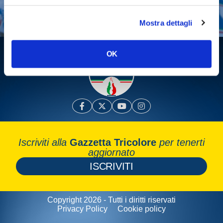
Leggi la Gazzetta Tricolore
Mostra dettagli
OK
Iscriviti alla
Gazzetta Tricolore
per tenerti
aggiornato
ISCRIVITI
Copyright 2026 - Tutti i diritti riservati
Privacy Policy
Cookie policy