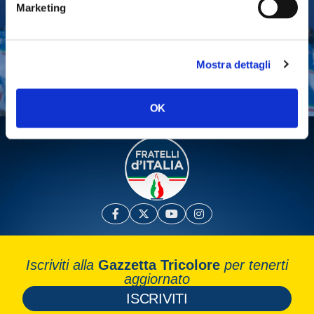
Marketing
Tesserati
Fai una donazione
Mostra dettagli
Leggi la Gazzetta Tricolore
OK
Iscriviti alla
Gazzetta Tricolore
per tenerti
aggiornato
ISCRIVITI