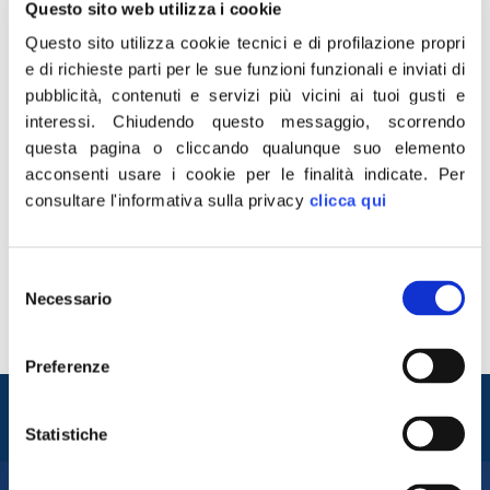
Questo sito web utilizza i cookie
Questo sito utilizza cookie tecnici e di profilazione propri
e di richieste parti per le sue funzioni funzionali e inviati di
pubblicità, contenuti e servizi più vicini ai tuoi gusti e
interessi.
Chiudendo questo messaggio, scorrendo
questa pagina o cliccando qualunque suo elemento
acconsenti usare i cookie per le finalità indicate.
Per
“La manifestazione di oggi al Circo Massimo si è
consultare l'informativa sulla privacy
clicca qui
rivelata un flop e non ci aspettavamo un risultato
diverso. Ribadiamo il concetto che il vero problema
sono le politiche dell’Unione europea e non quelle del
Selezione
governo che anzi hanno riscontrato il consenso della
Necessario
del
maggioranza di chi in questo periodo ha manifestato il
consenso
suo dissenso. Il […]
Preferenze
Entra nel mondo di
Fratelli d'Italia
Statistiche