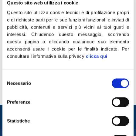
Questo sito web utilizza i cookie
Questo sito utilizza cookie tecnici e di profilazione propri
e di richieste parti per le sue funzioni funzionali e inviati di
pubblicità, contenuti e servizi più vicini ai tuoi gusti e
interessi.
Chiudendo questo messaggio, scorrendo
questa pagina o cliccando qualunque suo elemento
HO PREDISPOSTO UNA INTERROGAZIONE
acconsenti usare i cookie per le finalità indicate.
Per
PARLAMENTARE SULLA QUESTIONE In data odierna il
consultare l'informativa sulla privacy
clicca qui
Deputato di Fratelli d’Italia – An Marcello Taglialatela ha
predisposto una interrogazione parlamentare da
rivolgere al Ministro degli Interni ed a quello per lo
Selezione
Sport, per avere chiarimenti rispetto alla incredibile
Necessario
del
decisione presa dall’osservatorio sulle manifestazioni
consenso
sportive di vietare l’acquisto dei biglietti validi per il […]
Preferenze
Entra nel mondo di
Fratelli d'Italia
Statistiche