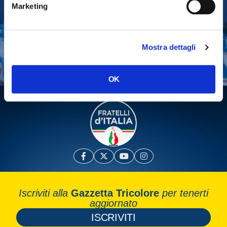
Marketing
Tesserati
Fai una donazione
Mostra dettagli
Leggi la Gazzetta Tricolore
OK
Iscriviti alla
Gazzetta Tricolore
per tenerti
aggiornato
ISCRIVITI