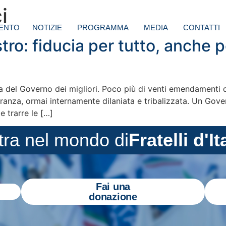
i
ENTO
NOTIZIE
PROGRAMMA
MEDIA
CONTATTI
ro: fiducia per tutto, anche p
ia del Governo dei migliori. Poco più di venti emendamenti 
ranza, ormai internamente dilaniata e tribalizzata. Un Gov
e trarre le […]
tra nel mondo di
Fratelli d'It
Fai una
donazione