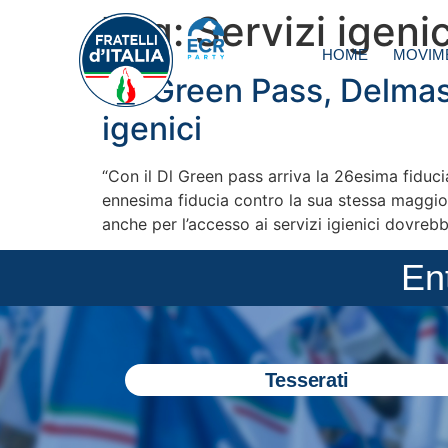
Tag:
Servizi igenic
HOME
MOVIM
DL Green Pass, Delmast
igenici
“Con il Dl Green pass arriva la 26esima fiduc
ennesima fiducia contro la sua stessa maggio
anche per l’accesso ai servizi igienici dovrebb
En
Tesserati