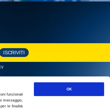
ISCRIVITI
cy
OK
ioni funzionali
o messaggio,
r le finalità