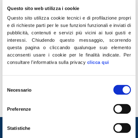
Questo sito web utilizza i cookie
Questo sito utilizza cookie tecnici e di profilazione propri
e di richieste parti per le sue funzioni funzionali e inviati di
pubblicità, contenuti e servizi più vicini ai tuoi gusti e
interessi.
Chiudendo questo messaggio, scorrendo
questa pagina o cliccando qualunque suo elemento
acconsenti usare i cookie per le finalità indicate.
Per
consultare l'informativa sulla privacy
clicca qui
“Facebook blocca il video di Giorgia Meloni per la
promozione della tre giorni di Atreju perché lo reputa
volgare e offensivo. Siamo all’assurdità. È di una gravità
Selezione
inaudita che si impedisca ad una parlamentare leader di
Necessario
del
un Partito che rappresenta milioni di italiani di utilizzare
consenso
il social network che si professa strumento di libertà
per […]
Preferenze
Entra nel mondo di
Statistiche
Fratelli d'Italia