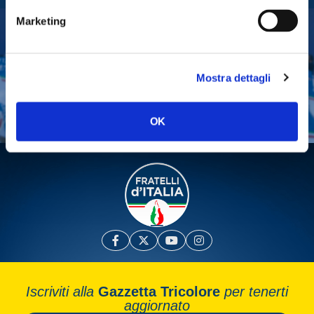
Marketing
Tesserati
Fai una donazione
Mostra dettagli
Leggi la Gazzetta Tricolore
OK
Iscriviti alla
Gazzetta Tricolore
per tenerti
aggiornato