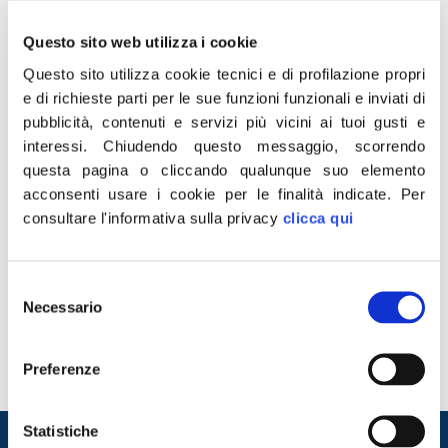
Questo sito web utilizza i cookie
Questo sito utilizza cookie tecnici e di profilazione propri
e di richieste parti per le sue funzioni funzionali e inviati di
pubblicità, contenuti e servizi più vicini ai tuoi gusti e
interessi.
Chiudendo questo messaggio, scorrendo
questa pagina o cliccando qualunque suo elemento
acconsenti usare i cookie per le finalità indicate.
Per
consultare l'informativa sulla privacy
clicca qui
“Dalle pagine di alcuni giornali italiani emergono
vicende molto gravi, non smentite, che coinvolgono l’ex
Selezione
premier D’Alema e due società quotate e partecipate
Necessario
del
dallo Stato. È necessario che il presidente del Consiglio
consenso
Draghi, i ministri Franco, Guerini e Di Maio diano
immediate spiegazioni. I sistemi d’arma non sono
Preferenze
mozzarelle che chiunque può andare a vendere […]
Entra nel mondo di
Statistiche