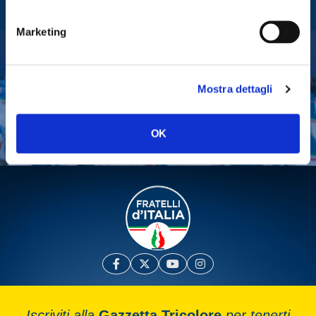
Fratelli d'Italia
Marketing
Tesserati
Mostra dettagli
Fai una donazione
Leggi la Gazzetta Tricolore
OK
Iscriviti alla
Gazzetta Tricolore
per tenerti