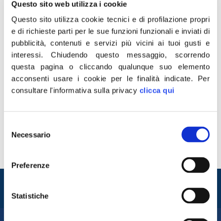
Questo sito web utilizza i cookie
Questo sito utilizza cookie tecnici e di profilazione propri
e di richieste parti per le sue funzioni funzionali e inviati di
pubblicità, contenuti e servizi più vicini ai tuoi gusti e
interessi.
Chiudendo questo messaggio, scorrendo
questa pagina o cliccando qualunque suo elemento
acconsenti usare i cookie per le finalità indicate.
Per
consultare l'informativa sulla privacy
clicca qui
«Solidarietà di FdI al Sindaco di Roma Virginia Raggi per
gli insulti vergognosi apparsi su uno striscione su viale
Palmiro Togliatti. È avvilente leggere ancora una volta le
Selezione
solite ignobili offese sessiste contro le donne che fanno
Necessario
del
politica. Bersaglio diverso, stessa ignoranza». Lo scrive
consenso
su Twitter il presidente di Fratelli d’Italia, Giorgia Meloni.
Preferenze
Entra nel mondo di
Fratelli d'Italia
Statistiche