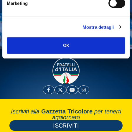
Marketing
Tesserati
Fai una donazione
Mostra dettagli
Leggi la Gazzetta Tricolore
OK
Iscriviti alla
Gazzetta Tricolore
per tenerti
aggiornato
ISCRIVITI