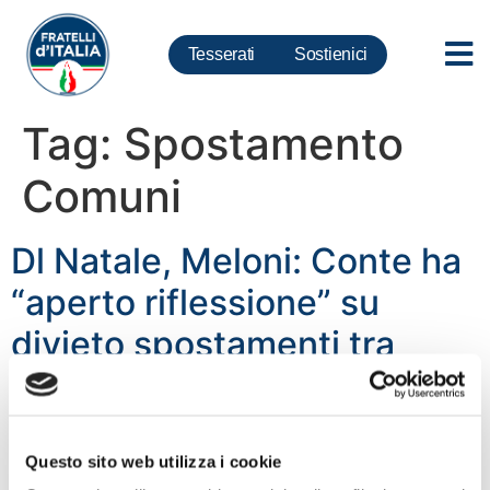
Tesserati
Sostienici
Tag:
Spostamento
Comuni
Dl Natale, Meloni: Conte ha
“aperto riflessione” su
divieto spostamenti tra
comuni dopo che
maggioranza non ha voluto
calendarizzare mozione
Questo sito web utilizza i cookie