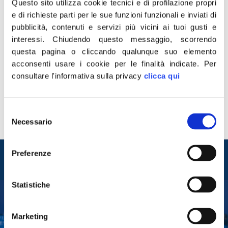
Questo sito utilizza cookie tecnici e di profilazione propri
centrodestra. Basta che si
e di richieste parti per le sue funzioni funzionali e inviati di
faccia
pubblicità, contenuti e servizi più vicini ai tuoi gusti e
interessi.
Chiudendo questo messaggio, scorrendo
questa pagina o cliccando qualunque suo elemento
«Conte fa filtrare la notizia di aver “aperto una
acconsenti usare i cookie per le finalità indicate.
Per
riflessione” sul divieto di spostamenti tra Comuni a
consultare l'informativa sulla privacy
clicca qui
Natale dopo che la maggioranza non ha voluto
calendarizzare la mozione del centrodestra che
proponeva di rivedere questa norma assurda. Siamo
Selezione
felici lo stesso: basta si faccia». Lo scrive su Twitter il
Necessario
del
presidente di Fratelli d’Italia, Giorgia Meloni.
consenso
Entra nel mondo di
Preferenze
Fratelli d'Italia
Statistiche
Tesserati
Marketing