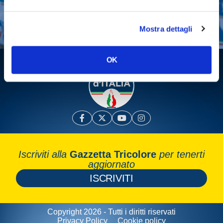
Fai una donazione
Leggi la Gazzetta Tricolore
Mostra dettagli
OK
Iscriviti alla
Gazzetta Tricolore
per tenerti
aggiornato
ISCRIVITI
Copyright 2026 - Tutti i diritti riservati
Privacy Policy
Cookie policy