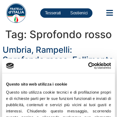
Tesserati
Sostienici
Tag:
Sprofondo rosso
Umbria, Rampelli:
Sprofondo rosso. Fallimento
Zingaretti-Di Maio, Governo
vada a casa
Questo sito web utilizza i cookie
“Percentuale imbarazzante in favore del centrodestra,
Questo sito utilizza cookie tecnici e di profilazione propri
vittoria che racconta la fine di un’egemonia nelle regioni
e di richieste parti per le sue funzioni funzionali e inviati di
rosse, tutte ormai contenibili. Che rappresenta la
pubblicità, contenuti e servizi più vicini ai tuoi gusti e
conquista della democrazia dell’alternanza per 800 mila
interessi.
Chiudendo questo messaggio, scorrendo