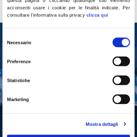
umbri, dopo decenni di odiosa egemonia. Fallisce
questa pagina o cliccando qualunque suo elemento
l’alleanza Pd-M5S e falliscono i due capi Zingaretti e Di
acconsenti usare i cookie per le finalità indicate.
Per
Maio, bocciato il tradimento del Conte bis e la […]
consultare l'informativa sulla privacy
clicca qui
Entra nel mondo di
Selezione
Fratelli d'Italia
Necessario
del
consenso
Preferenze
Tesserati
Fai una donazione
Statistiche
Leggi la Gazzetta Tricolore
Marketing
Mostra dettagli