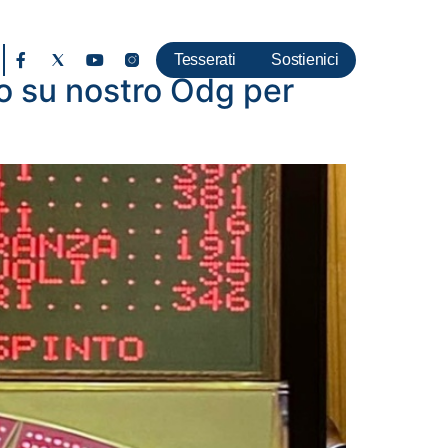
Tesserati
Sostienici
o su nostro Odg per