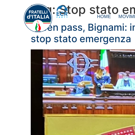
Tag:
Stop stato 
HOME
MOVIM
Green pass, Bignami: 
stop stato emergenza