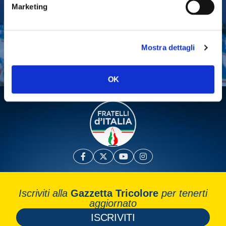
Marketing
Tesserati
Fai una donazione
Mostra dettagli
Leggi la Gazzetta Tricolore
OK
Iscriviti alla
Gazzetta Tricolore
per tenerti
aggiornato
ISCRIVITI