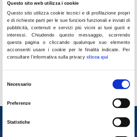
Questo sito web utilizza i cookie
Questo sito utilizza cookie tecnici e di profilazione propri
e di richieste parti per le sue funzioni funzionali e inviati di
pubblicità, contenuti e servizi più vicini ai tuoi gusti e
interessi.
Chiudendo questo messaggio, scorrendo
questa pagina o cliccando qualunque suo elemento
acconsenti usare i cookie per le finalità indicate.
Per
consultare l'informativa sulla privacy
clicca qui
“Il 19 luglio di 30 anni fa il giudice Paolo Borsellino
perdeva la vita nella strage di via D’Amelio, a pochi mesi
di distanza dall’uccisione del collega e amico Giovanni
Selezione
Falcone. Una strage che dilaniò i corpi del giudice e
Necessario
del
degli agenti della sua scorta, ma anche l’anima e i cuori
consenso
degli italiani perbene. Gli […]
Preferenze
Entra nel mondo di
Fratelli d'Italia
Statistiche