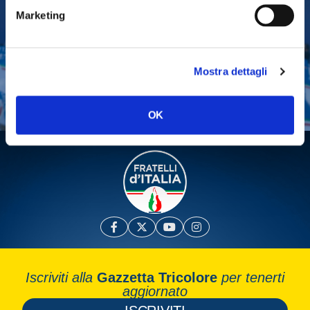
Marketing
Tesserati
Fai una donazione
Mostra dettagli
Leggi la Gazzetta Tricolore
OK
Iscriviti alla
Gazzetta Tricolore
per tenerti
aggiornato