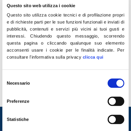
Questo sito web utilizza i cookie
Questo sito utilizza cookie tecnici e di profilazione propri
e di richieste parti per le sue funzioni funzionali e inviati di
pubblicità, contenuti e servizi più vicini ai tuoi gusti e
interessi.
Chiudendo questo messaggio, scorrendo
questa pagina o cliccando qualunque suo elemento
acconsenti usare i cookie per le finalità indicate.
Per
consultare l'informativa sulla privacy
clicca qui
Il Presidente del Consiglio Giorgia Meloni ha avuto oggi
a Palazzo Chigi un incontro molto cordiale con Sua
Selezione
Maestà Abdallah II Ibn Al Hussein, Re di Giordania. Nel
Necessario
del
corso del pranzo, a cui hanno preso parte anche il Vice
consenso
Presidente e Ministro degli Esteri Antonio Tajani e il
Ministro della Difesa Guido Crosetto, sono stati […]
Preferenze
Entra nel mondo di
Statistiche
Fratelli d'Italia