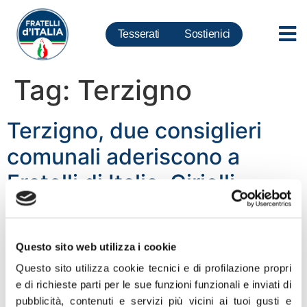
Tesserati
Sostienici
Tag:
Terzigno
Terzigno, due consiglieri
comunali aderiscono a
Fratelli di Italia. Cirielli,
Savoia e Rescigno: Cresce
la famiglia dei patrioti
Questo sito web utilizza i cookie
nell’area nolana-vesuviana
Questo sito utilizza cookie tecnici e di profilazione propri
e di richieste parti per le sue funzioni funzionali e inviati di
Cresce la pattuglia di Fratelli di Italia in provincia di
pubblicità, contenuti e servizi più vicini ai tuoi gusti e