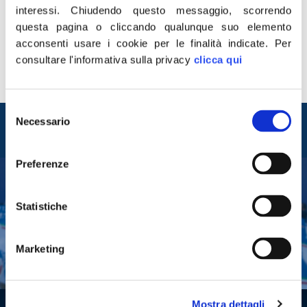
Napoli. Questa mattina, in una conferenza stampa,
interessi.
Chiudendo questo messaggio, scorrendo
hanno ufficializzato l’adesione al partito di Giorgia
questa pagina o cliccando qualunque suo elemento
Meloni i consiglieri comunali di Terzigno, Giuseppe De
acconsenti usare i cookie per le finalità indicate.
Per
Simone, presidente del Consiglio comunale, e Antonio
consultare l'informativa sulla privacy
clicca qui
Mosca. “Si rafforza la famiglia dei patrioti a Napoli e
provincia. Segnale che l’idea di Paese, […]
Selezione
Entra nel mondo di
Necessario
del
Fratelli d'Italia
consenso
Preferenze
Tesserati
Statistiche
Fai una donazione
Leggi la Gazzetta Tricolore
Marketing
Mostra dettagli