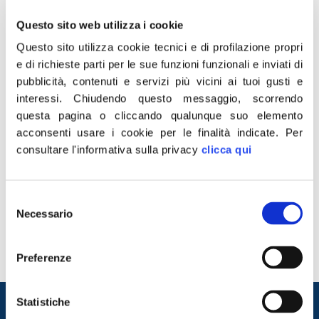
Questo sito web utilizza i cookie
Questo sito utilizza cookie tecnici e di profilazione propri
e di richieste parti per le sue funzioni funzionali e inviati di
pubblicità, contenuti e servizi più vicini ai tuoi gusti e
interessi.
Chiudendo questo messaggio, scorrendo
questa pagina o cliccando qualunque suo elemento
acconsenti usare i cookie per le finalità indicate.
Per
consultare l'informativa sulla privacy
clicca qui
“Da tempo, sono impegnato in Parlamento contro le
discriminazioni del Green Pass chiedendone l’abolizione.
Siamo riusciti a togliere il Super Green Pass per le Isole
Selezione
e oggi, il Governo, con il Sottosegretario Costa, ha
Necessario
del
approvato un mio ordine del giorno che prevede la
consenso
rimozione del Green Pass, allo scadere dello stato
Preferenze
d’emergenza, per chi viaggia […]
Entra nel mondo di
Statistiche