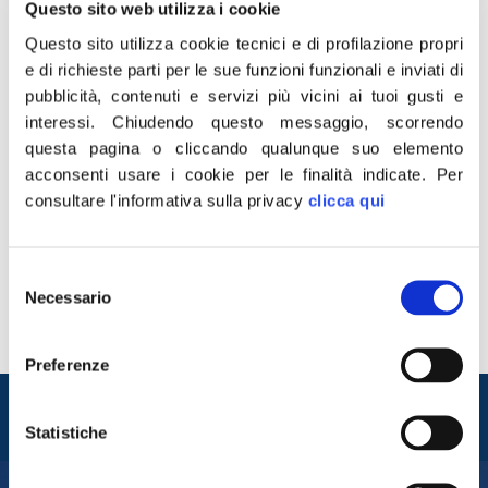
Questo sito web utilizza i cookie
Questo sito utilizza cookie tecnici e di profilazione propri
e di richieste parti per le sue funzioni funzionali e inviati di
pubblicità, contenuti e servizi più vicini ai tuoi gusti e
interessi.
Chiudendo questo messaggio, scorrendo
questa pagina o cliccando qualunque suo elemento
acconsenti usare i cookie per le finalità indicate.
Per
Il Cdm si riunisce per decidere quando e come inviare le
consultare l'informativa sulla privacy
clicca qui
navi della Marina militare italiana in Libia a tutela anche
dei nostri interessi e del controllo degli sbarchi ed ecco
la smentita del Primo ministro tripolino Fayez Al-Serraj,
Selezione
tramite fonti locali, che ribadisce la sovranità nazionale.
Necessario
del
Ormai, più che una strategia geopolitica quella di
consenso
Gentiloni […]
Preferenze
Entra nel mondo di
Fratelli d'Italia
Statistiche