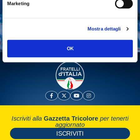
Marketing
Tesserati
Fai una donazione
Mostra dettagli
Leggi la Gazzetta Tricolore
OK
Iscriviti alla
Gazzetta Tricolore
per tenerti
aggiornato
ISCRIVITI