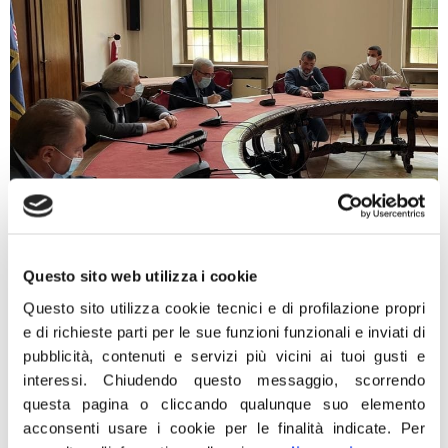
Il presidente del Gruppo consiliare di Fratelli d’Italia in
Regione: “Proporremo l’utilizzo dello stanziamento
Questo sito web utilizza i cookie
previsto dal mio emendamento alla legge sui canoni
Questo sito utilizza cookie tecnici e di profilazione propri
idrici” “Siamo stati i primi a sollecitare soluzioni efficaci
e di richieste parti per le sue funzioni funzionali e inviati di
a seguito delle problematiche di accesso ai rifugi
pubblicità, contenuti e servizi più vicini ai tuoi gusti e
dell’alta valle Gesso, conseguenti all’alluvione
interessi.
Chiudendo questo messaggio, scorrendo
dell’ottobre scorso”. Con queste parole Paolo
questa pagina o cliccando qualunque suo elemento
Bongioanni, presidente del Gruppo di […]
acconsenti usare i cookie per le finalità indicate.
Per