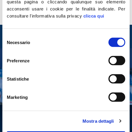
questa pagina o cliccando qualunque suo elemento
legalità. Grazie all’aumento delle ispezioni e alla loro
acconsenti usare i cookie per le finalità indicate.
Per
evidente efficacia, non c’è spazio per chi vuole operare
consultare l'informativa sulla privacy
clicca qui
fuori dalle regole. […]
Entra nel mondo di
Selezione
Fratelli d'Italia
Necessario
del
consenso
Preferenze
Tesserati
Fai una donazione
Statistiche
Leggi la Gazzetta Tricolore
Marketing
Mostra dettagli