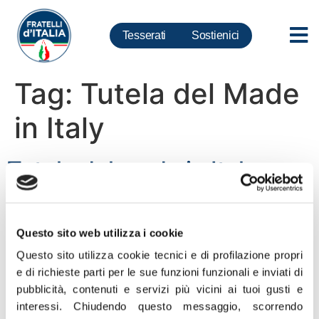
Tesserati
Sostienici
Tag:
Tutela del Made
in Italy
Tutela del made in Italy:
Governo Meloni al lavoro
per garantire legalità
Questo sito web utilizza i cookie
Questo sito utilizza cookie tecnici e di profilazione propri
“I dati del primo report delle attività della Cabina di
e di richieste parti per le sue funzioni funzionali e inviati di
Regia interforze sui controlli agroalimentari dimostrano
pubblicità, contenuti e servizi più vicini ai tuoi gusti e
il cambio di passo del Governo Meloni che, in stretto
interessi.
Chiudendo questo messaggio, scorrendo
contatto con le forze dell’ordine, lavora per garantire la