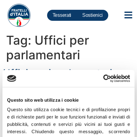
Tesserati
Sostienici
Tag:
Uffici per
parlamentari
Uffici per i parlamentari,
Cirielli: Da deputati grillini
ipocrisia a 5 stelle
Questo sito web utilizza i cookie
Questo sito utilizza cookie tecnici e di profilazione propri
“Il M5S, tramite i deputati Alessandro Amitrano, Azzurra
e di richieste parti per le sue funzioni funzionali e inviati di
Cancelleri, Federica Daga e Luigi Iovino, in relazione
pubblicità, contenuti e servizi più vicini ai tuoi gusti e
alla necessità, manifestata sempre e in maniera
interessi.
Chiudendo questo messaggio, scorrendo
coerente da tutto l’Ufficio di Presidenza in questa