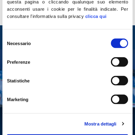
questa pagina o cliccando qualunque suo elemento
legislatura, di acquisire nuovi spazi per i parlamentari ed
acconsenti usare i cookie per le finalità indicate.
Per
in generale per il funzionamento della Camera, mostra
consultare l'informativa sulla privacy
clicca qui
tutta la sua ipocrisia e soprattutto l’attitudine a […]
Entra nel mondo di
Selezione
Fratelli d'Italia
Necessario
del
consenso
Preferenze
Tesserati
Fai una donazione
Statistiche
Leggi la Gazzetta Tricolore
Marketing
Mostra dettagli