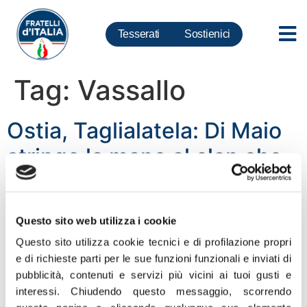
Tesserati
Sostienici
Tag:
Vassallo
Ostia, Taglialatela: Di Maio
stringe la mano al clan che
ha avvelenato la nostra
terra
Questo sito web utilizza i cookie
“C’è una foto ancora più drammatica: Luigi Di Maio che
Questo sito utilizza cookie tecnici e di profilazione propri
vuole stringere la mano al fratello di colui che ha
e di richieste parti per le sue funzioni funzionali e inviati di
avvelenato, insieme al suo clan, la nostra terra
pubblicità, contenuti e servizi più vicini ai tuoi gusti e
facendola diventare nota in tutto il mondo come ‘Terra
interessi.
Chiudendo questo messaggio, scorrendo