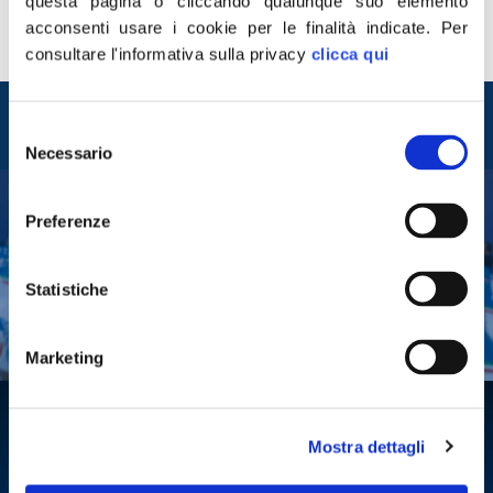
dei fuochi’. Nel ristorante di Salvatore Vassallo i 5 stelle
questa pagina o cliccando qualunque suo elemento
campani hanno organizzato una cena post
acconsenti usare i cookie per le finalità indicate.
Per
manifestazione per […]
consultare l'informativa sulla privacy
clicca qui
Entra nel mondo di
Selezione
Fratelli d'Italia
Necessario
del
consenso
Preferenze
Tesserati
Fai una donazione
Statistiche
Leggi la Gazzetta Tricolore
Marketing
Mostra dettagli