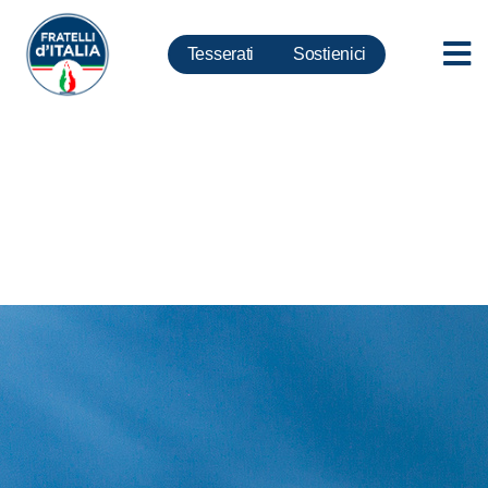
Tesserati
Sostienici
Taglialatela: Napoli ed il sud
non si difendono a singhiozzo