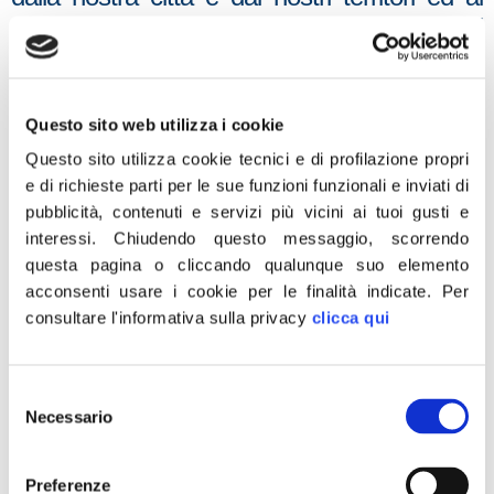
necessari progetti di rilancio economico ed
occupazionale di cui ha bisogno Napoli per
rialzarsi dal baratro nel quale è stata
confinata.
Questo sito web utilizza i cookie
Questo sito utilizza cookie tecnici e di profilazione propri
Per questi motivi, già durante la scorsa
e di richieste parti per le sue funzioni funzionali e inviati di
settimana, ci siamo riuniti a Roma tra
pubblicità, contenuti e servizi più vicini ai tuoi gusti e
parlamentari meridionali di maggioranza ed
interessi.
Chiudendo questo messaggio, scorrendo
opposizione, stilando una serie di
questa pagina o cliccando qualunque suo elemento
emendamenti comuni a difesa degli esclusivi
acconsenti usare i cookie per le finalità indicate.
Per
interessi del Sud, da emendare all’interno
consultare l'informativa sulla privacy
clicca qui
della Legge di Stabilità in discussione presso
la Commissione Bilancio”, è quanto
Selezione
dichiarato in una nota dal Parlamentare di
Necessario
del
Fratelli d’Italia – An
Marcello Taglialatela.
consenso
Preferenze
“Se il Sindaco in carica non è in grado di