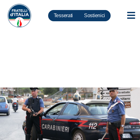
Tesserati
Sostienici
Taglialatela: Solidarietà ai
carabinieri, ma la popolazione
deve collaborare