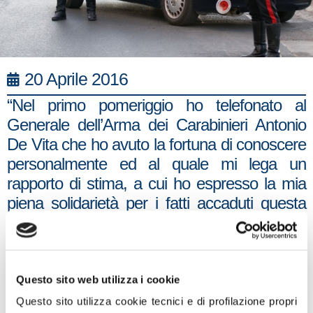
20 Aprile 2016
“Nel primo pomeriggio ho telefonato al
Generale dell’Arma dei Carabinieri Antonio
De Vita che ho avuto la fortuna di conoscere
personalmente ed al quale mi lega un
rapporto di stima, a cui ho espresso la mia
piena solidarietà per i fatti accaduti questa
notte a Secondigliano, dove sono stati
esplosi più di 40 colpi di mitra contro la locale
caserma dei Carabinieri.
Questo sito web utilizza i cookie
Quanto accaduto la scorsa notte è
Questo sito utilizza cookie tecnici e di profilazione propri
sintomatico del fatto che i Carabinieri