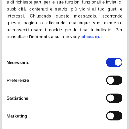
e di richieste parti per le sue funzioni funzionali e inviati di
lavorano bene sul territorio e che quindi
pubblicità, contenuti e servizi più vicini ai tuoi gusti e
danno fastidio ai criminali ed a chi vive di
interessi.
Chiudendo questo messaggio, scorrendo
proventi illeciti.
questa pagina o cliccando qualunque suo elemento
acconsenti usare i cookie per le finalità indicate.
Per
Per combattere la violenza e la criminalità in
consultare l'informativa sulla privacy
clicca qui
ascesa nella nostra città vi è bisogno
dell’apporto delle forze dell’ordine ma anche
Selezione
della collaborazione della popolazione. I
Necessario
del
cittadini perbene (che sono la maggioranza)
consenso
devono collaborare con le forze di polizia
Preferenze
affinché si possano estirpare quanto prima
fenomeni che mettono a repentaglio la
Statistiche
sicurezza del territorio e la tranquillità della
collettività”.
Marketing
E’ quanto dichiarato in una nota da
Marcello
Taglialatela,
candidato Sindaco di Napoli e