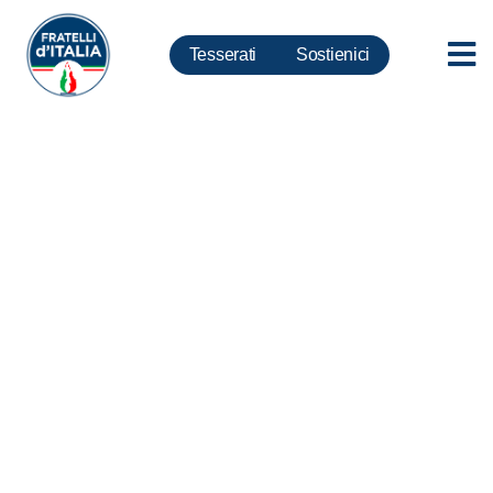
Tesserati
Sostienici
Tangenti, FdI: Mai ricevuto
illecitamente alcun
finanziamento