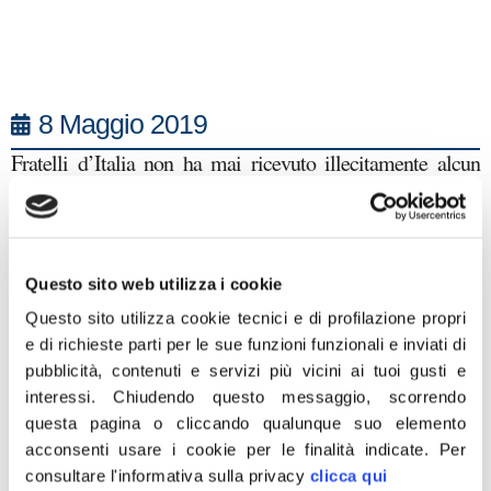
8 Maggio 2019
Fratelli d’Italia non ha mai ricevuto illecitamente alcun
finanziamento. Lo dimostra la stessa indagine della
magistratura che ha portato all’arresto di oltre 40 persone
tra imprenditori e politici, senza coinvolgere in alcun modo
esponenti di FDI. Nessun nostro iscritto o dirigente infatti, è
Questo sito web utilizza i cookie
stato raggiunto neppure da un avviso di garanzia. I
contributi pubblici che arrivano a Fratelli d’Italia sono tutti
Questo sito utilizza cookie tecnici e di profilazione propri
registrati a norma di legge e i nostri bilanci sono da sempre
e di richieste parti per le sue funzioni funzionali e inviati di
trasparenti e a disposizione di chiunque voglia verificarli.
pubblicità, contenuti e servizi più vicini ai tuoi gusti e
Nel sottolineare come le parole espresse oggi in conferenza
interessi.
Chiudendo questo messaggio, scorrendo
stampa dal Procuratore – che ben conosce tutti i fatti
questa pagina o cliccando qualunque suo elemento
relativi alla vicenda giudiziaria – possano aver
acconsenti usare i cookie per le finalità indicate.
Per
involontariamente tratto in inganno la stampa, invitiamo i
consultare l'informativa sulla privacy
clicca qui