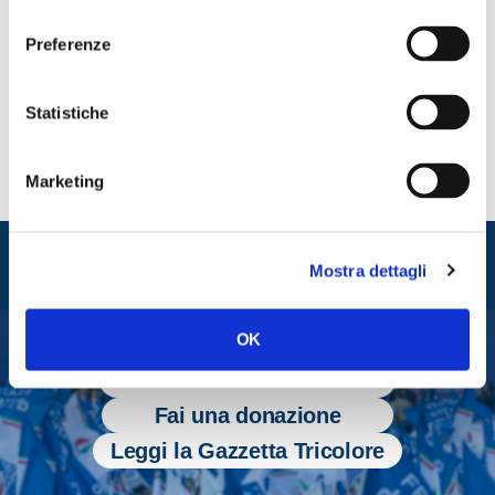
consenso
Gianni Rosa.
Preferenze
CONDIVIDI
Statistiche
Marketing
Entra nel mondo di
Mostra dettagli
Fratelli d'Italia
OK
Tesserati
Fai una donazione
Leggi la Gazzetta Tricolore