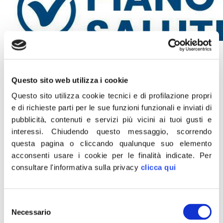
23 Marzo 2023
“Il Patto per La Terza Età approvato dal Parlamento è un
Questo sito web utilizza i cookie
risultato molto importante per l’assetto sociale e per il
Questo sito utilizza cookie tecnici e di profilazione propri
futuro della nostra Nazione. Gli anziani, infatti,
e di richieste parti per le sue funzioni funzionali e inviati di
rappresentano il cuore stesso della società e prendersi
pubblicità, contenuti e servizi più vicini ai tuoi gusti e
cura di loro impedendo la loro marginalizzazione,
interessi.
Chiudendo questo messaggio, scorrendo
questa pagina o cliccando qualunque suo elemento
significa avere cura di tutti noi. Il governo Meloni ha
acconsenti usare i cookie per le finalità indicate.
Per
assunto con responsabilità questo impegno e lavorerà
consultare l'informativa sulla privacy
clicca qui
velocemente per dare concreta attuazione a questa
riforma, sia lavorando sui decreti delegati sia
individuando le risorse necessarie”.
Selezione
Necessario
del
Lo dichiara in una nota il senatore di Fratelli d’Italia