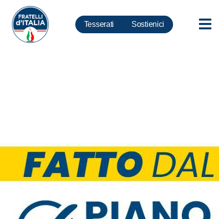
Tesserati
Sostienici
Terza età, Rosa: risultato
importante per il futuro della
Nazione