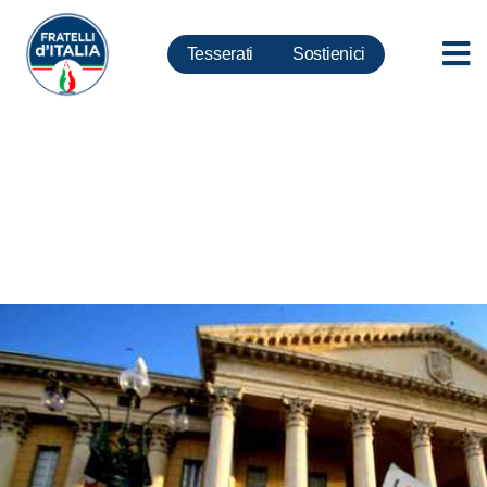
Tesserati
Sostienici
Titoli di Stato: boom di
domande, premiata stabilità
Governo