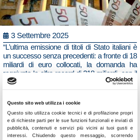
3 Settembre 2025
“L’ultima emissione di titoli di Stato italiani è
un successo senza precedenti: a fronte di 18
miliardi di euro collocati, la domanda ha
raggiunto la cifra record di 218 miliardi, con il
Btp trentennale che da solo ha registrato
richieste pari a 20 volte l’offerta. Questi
numeri confermano che la stabilità italiana è
Questo sito web utilizza i cookie
sempre più riconosciuta dai mercati e dagli
Questo sito utilizza cookie tecnici e di profilazione propri
investitori, sia nazionali che internazionali.
e di richieste parti per le sue funzioni funzionali e inviati di
Mentre altri Paesi europei affrontano
pubblicità, contenuti e servizi più vicini ai tuoi gusti e
difficoltà sui propri conti pubblici, l’Italia
interessi.
Chiudendo questo messaggio, scorrendo