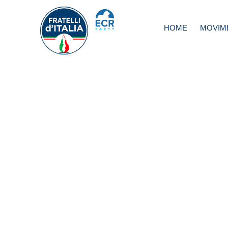
HOME
MOVIM
Tlc, Butti: per cl
Governo sviluppi
software sfruttan
psn