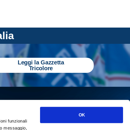
alia
Leggi la Gazzetta
Tricolore
OK
ioni funzionali
o messaggio,