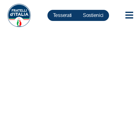
Tesserati
Sostienici
Tlc, FdI: Grave affronto per il
Parlamento omissione Ministro
Pisano sul piano cloud