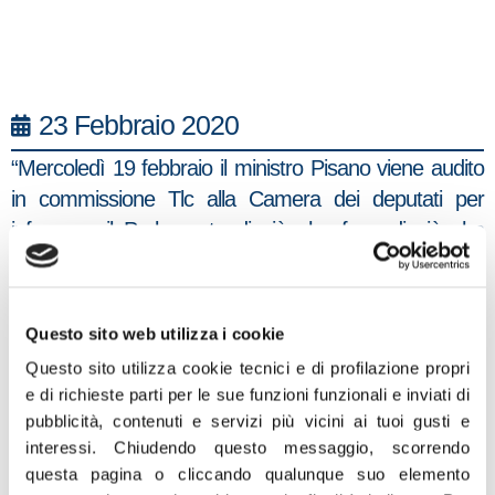
23 Febbraio 2020
“Mercoledì 19 febbraio il ministro Pisano viene audito
in commissione Tlc alla Camera dei deputati per
informare il Parlamento di ciò che fa e di ciò che
intende fare ma omette di parlare di un ciclopico piano
nazionale sul Cloud di cui parla nei dettagli meno di
24ore dopo con una intervista al Sole24Ore
Questo sito web utilizza i cookie
pubblicata il 20 febbraio.
Questo sito utilizza cookie tecnici e di profilazione propri
e di richieste parti per le sue funzioni funzionali e inviati di
Si tratta di un atto grave e un vero e proprio affronto.
pubblicità, contenuti e servizi più vicini ai tuoi gusti e
Una omissione oltraggiosa nei confronti del
interessi.
Chiudendo questo messaggio, scorrendo
Parlamento e della opinione pubblica.
questa pagina o cliccando qualunque suo elemento