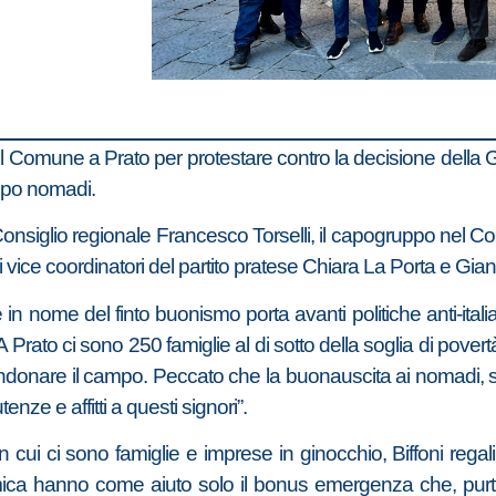
del Comune a Prato per protestare contro la decisione della Gi
mpo nomadi.
in Consiglio regionale Francesco Torselli, il capogruppo nel 
vice coordinatori del partito pratese Chiara La Porta e Gian
 in nome del finto buonismo porta avanti politiche anti-ita
Prato ci sono 250 famiglie al di sotto della soglia di pove
ndonare il campo. Peccato che la buonauscita ai nomadi, sia
ze e affitti a questi signori”.
n cui ci sono famiglie e imprese in ginocchio, Biffoni rega
nomica hanno come aiuto solo il bonus emergenza che, pur