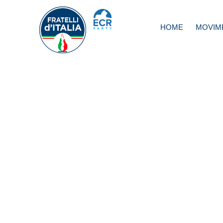
HOME
MOVIM
Toscana: A Prato 
paga i nomadi pe
abbandonare i c