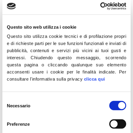
metodi e strumenti basati sulle migliori evidenze
scientifiche” fa sapere il Consigliere regionale di Fratelli
d’Italia, Vittorio Fantozzi, primo firmatario della mozione.
Questo sito web utilizza i cookie
Atto firmato anche dal Consigliere Alessandro Capecchi.
Questo sito utilizza cookie tecnici e di profilazione propri
“La nostra richiesta nasce dalla considerazione che, fra
e di richieste parti per le sue funzioni funzionali e inviati di
le devastanti conseguenze della pandemia, oltre alle
pubblicità, contenuti e servizi più vicini ai tuoi gusti e
perdite di vite umane, alle persone trovatesi senza
interessi.
Chiudendo questo messaggio, scorrendo
lavoro o senza ristori, al crollo psicologico di individui,
questa pagina o cliccando qualunque suo elemento
coppie e gruppi dobbiamo annoverare i ritardi e gli
acconsenti usare i cookie per le finalità indicate.
Per
inevitabili deficit di attenzione verificatisi nei confronti di
consultare l'informativa sulla privacy
clicca qui
altri disturbi, che purtroppo non hanno smesso di
manifestarsi nonostante il Covid -si sottolinea
Selezione
nella mozione di Fdi- A risentire di più di questa
Necessario
del
situazione sono state le persone più fragili, quali quelle
consenso
affette da disturbi dello spettro autistico. Persone
Preferenze
bisognose di cure e attenzioni quotidiane che a causa