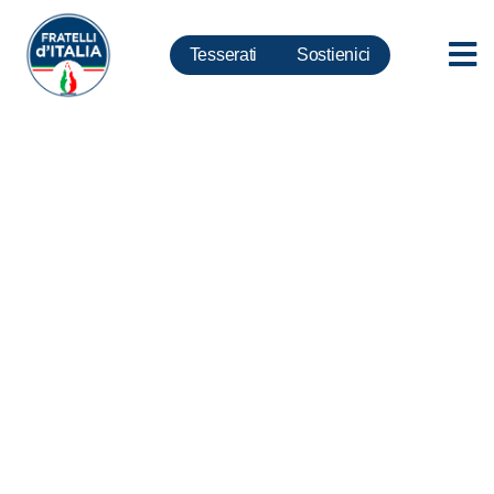
Tesserati
Sostienici
Toscana: Sostegno per pazienti
autistici, approvata mozione di
Fratelli d’Italia