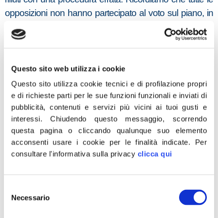
opposizioni non hanno partecipato al voto sul piano, in
sostanza la maggioranza se lo è votato da solo. Questa
procedura sgangherata, messa in piedi dall’assessore
Monni, alla fine produce solo scompensi che ricadono
su cittadini e imprese.
Questo sito web utilizza i cookie
Questo sito utilizza cookie tecnici e di profilazione propri
Nella comunicazione dell’assessore in merito alle
e di richieste parti per le sue funzioni funzionali e inviati di
manifestazioni d’interesse presentate all’avviso pubblico
pubblicità, contenuti e servizi più vicini ai tuoi gusti e
per gli impianti di riciclo e recupero, finalmente, dopo tanti
interessi.
Chiudendo questo messaggio, scorrendo
giri di parole, viene ammesso che il 34% dei rifiuti viene
questa pagina o cliccando qualunque suo elemento
ancora portato in discarica e che la nostra Regione è
acconsenti usare i cookie per le finalità indicate.
Per
consultare l'informativa sulla privacy
clicca qui
priva di impianti adeguati. Anche una percentuale così
alta di conferimento in discarica, incide sull’aumento
della Tari.
Selezione
Necessario
del
Infine, sembra che la Regione stia facendo un passo
consenso
indietro rispetto all’avviso pubblico, oggetto della