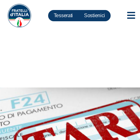
Tesserati
Sostienici
Toscana – Tari: Aumenti
inaccettabili