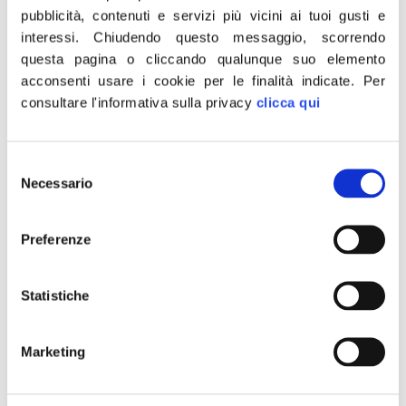
concernenti le tecnologie fotovoltaiche ed
pubblicità, contenuti e servizi più vicini ai tuoi gusti e
eoliche, e non meno di 205,1 mln € a quelli
interessi.
Chiudendo questo messaggio, scorrendo
riguardanti le batterie.
questa pagina o cliccando qualunque suo elemento
acconsenti usare i cookie per le finalità indicate.
Per
“Con questa straordinaria misura
consultare l'informativa sulla privacy
clicca qui
sosteniamo concretamente la
trasformazione delle nostre imprese
Selezione
nell’affrontare e vincere la sfida della duplice
Necessario
del
transizione, digitale e green. Uno
consenso
stanziamento significativo, che si aggiunge
Preferenze
alle risorse previste per Transizione 5.0, che
accompagnerà il nostro sistema produttivo
Statistiche
verso un’economia più sostenibile,
favorendo l’innovazione, la competitività e la
creazione di valore”. Lo ha dichiarato il
Marketing
ministro delle Imprese e del Made in Italy
Adolfo Urso.