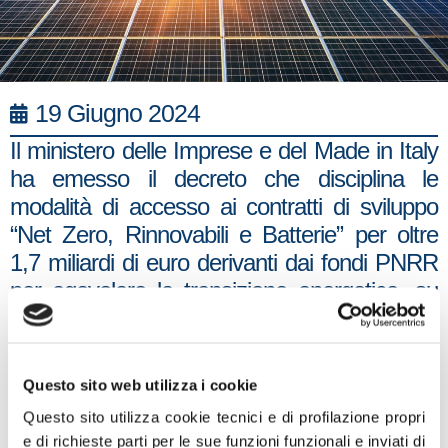
19 Giugno 2024
Il ministero delle Imprese e del Made in Italy
ha emesso il decreto che disciplina le
modalità di accesso ai contratti di sviluppo
“Net Zero, Rinnovabili e Batterie” per oltre
1,7 miliardi di euro derivanti dai fondi PNRR
per agevolare la transizione energetica, su
cui a marzo era arrivato il via libera
dell’Unione Europea sulla base del quadro
temporaneo di crisi e transizione per gli aiuti
Questo sito web utilizza i cookie
di Stato. Di questi, almeno 308,6 mln € sono
Questo sito utilizza cookie tecnici e di profilazione propri
destinati a programmi di sviluppo
e di richieste parti per le sue funzioni funzionali e inviati di