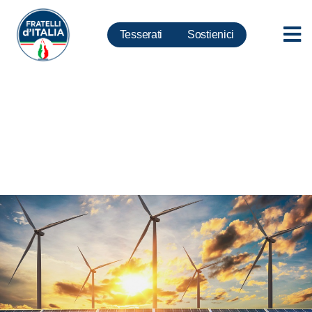
Tesserati
Sostienici
Transizione energetica: fondi
per sviluppo e competitività
imprese