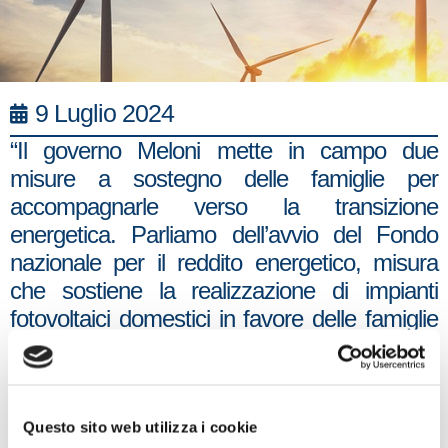
9 Luglio 2024
“Il governo Meloni mette in campo due
misure a sostegno delle famiglie per
accompagnarle verso la transizione
energetica. Parliamo dell’avvio del Fondo
nazionale per il reddito energetico, misura
che sostiene la realizzazione di impianti
fotovoltaici domestici in favore delle famiglie
in condizione di disagio economico, il cui
80% delle risorse è destinato alle regioni del
Sud, e del bonus colonnine domestiche,
contributo pari all’80% del prezzo di acquisto
Questo sito web utilizza i cookie