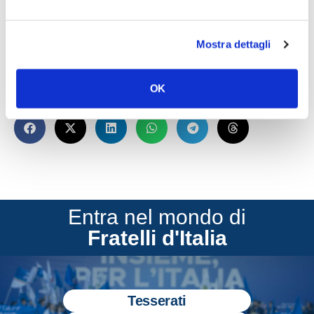
Lo dichiara il senatore di Gianni Rosa, vice
presidente della commissione Ambiente in
Mostra dettagli
Senato.
OK
CONDIVIDI
Entra nel mondo di
Fratelli d'Italia
Tesserati