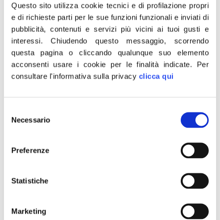
e posa delle infrastrutture per la ricarica dei
Questo sito utilizza cookie tecnici e di profilazione propri
veicoli alimentati ad energia elettrica, per
e di richieste parti per le sue funzioni funzionali e inviati di
pubblicità, contenuti e servizi più vicini ai tuoi gusti e
privati e condomini. Ancora una volta, si
interessi.
Chiudendo questo messaggio, scorrendo
conferma l’attenzione del governo verso le
questa pagina o cliccando qualunque suo elemento
famiglie italiane favorendo una transizione
acconsenti usare i cookie per le finalità indicate.
Per
ecologica ed energetica che sia socialmente
consultare l'informativa sulla privacy
clicca qui
ed economicamente sostenibile. In altre
parole, transizione sì ma senza
Selezione
l’ambientalismo ideologico, poco ancorato
Necessario
del
alla realtà, a cui abbiamo assistito ad opera
consenso
degli scorsi governi che hanno rischiato di
Preferenze
mettere in ginocchio famiglie e filiere. Il
centrodestra dimostra, con queste scelte,
Statistiche
concretezza, mettendo al centro, anche
nelle scelte di politica ambientale, i bisogni
dei cittadini”.
Marketing