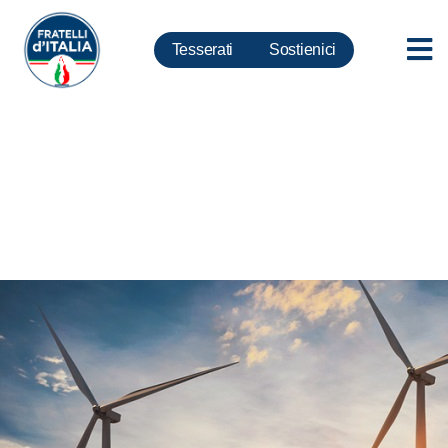
Tesserati
Sostienici
Ambiente: fondo nazionale per
reddito energetico e bonus
colonnine domestiche