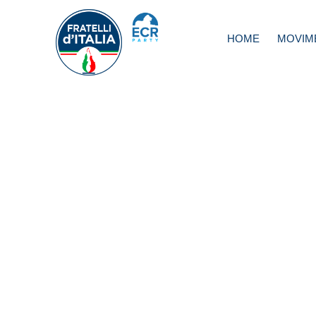
HOME
MOVIM
Trivelle, Rampelli
Andare a votare 
votare sì contro 
Governo di affaris
speculatori