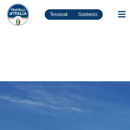
Tesserati
Sostienici
Turismo; Balneari, Fidanza:
Calenda farnetica e si allinea a
volere lobby e multinazionali