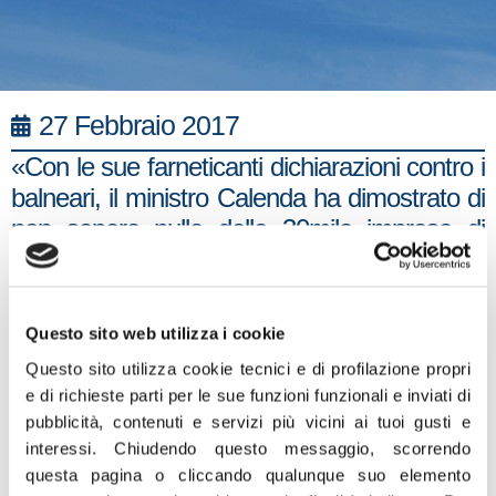
27 Febbraio 2017
«Con le sue farneticanti dichiarazioni contro i
balneari, il ministro Calenda ha dimostrato di
non sapere nulla delle 30mila imprese di
questo comparto, che rappresenta un
unicuum in Europa. Evidentemente però nei
suoi pochi mesi da ambasciatore dell’Italia
Questo sito web utilizza i cookie
presso l’UE ha avuto modo di capire che
Questo sito utilizza cookie tecnici e di profilazione propri
lobby e multinazionali vogliono le nostre
e di richieste parti per le sue funzioni funzionali e inviati di
spiagge e quindi si è subito allineato agli
pubblicità, contenuti e servizi più vicini ai tuoi gusti e
sponsor dei suoi governi. Chiediamo al
interessi.
Chiudendo questo messaggio, scorrendo
ministro Costa, che sta sostenendo la bontà
questa pagina o cliccando qualunque suo elemento