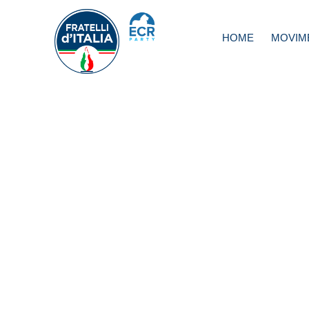
HOME
MOVIM
Turismo, Lollobri
donazione Rocc
Subiaco straordin
opportunità