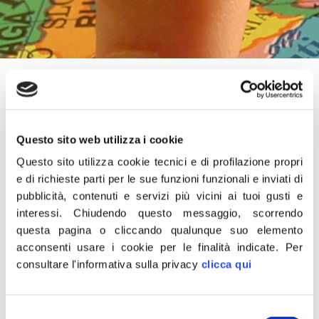
9 Ottobre 2023
“Il gruppo parlamentare di Fratelli d’Italia si ritrova in Sicilia
per discutere di turismo attraverso diversi settori: la
Questo sito web utilizza i cookie
cultura, lo sport, l’enogastronomia. Il governo Meloni
Questo sito utilizza cookie tecnici e di profilazione propri
assieme ai deputati di Fdi sta mettendo il massimo
e di richieste parti per le sue funzioni funzionali e inviati di
impegno per valorizzare questo comparto, pilastro
pubblicità, contenuti e servizi più vicini ai tuoi gusti e
dell’economia nazionale. Con tanti ospiti vogliamo
interessi.
Chiudendo questo messaggio, scorrendo
discutere delle proposte che abbiamo presentato e che
questa pagina o cliccando qualunque suo elemento
presenteremo alla Camera per fare in modo che si
acconsenti usare i cookie per le finalità indicate.
Per
consultare l'informativa sulla privacy
clicca qui
consolidi sempre di più il nostro lavoro e rilanciare l’Italia
nel mondo”.
Selezione
Lo dichiara il vicecapogruppo di Fratelli d’Italia alla