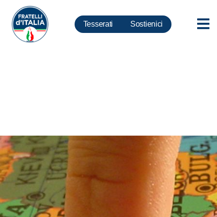
Tesserati
Sostienici
Turismo, Montaruli: Massimo
impegno per valorizzare pilastro
economia nazionale